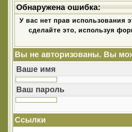
Обнаружена ошибка:
У вас нет прав использования 
сделайте это, используя фор
Вы не авторизованы. Вы мож
Ваше имя
Ваш пароль
Ссылки