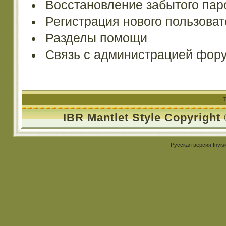
Восстановление забытого пар
Регистрация нового пользова
Разделы помощи
Связь с администрацией фор
IBR Mantlet Style Copyright
Русская версия
Invis