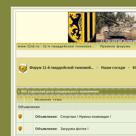
www.11td.ru - 11-я гвардейская танковая...
Правила форума
Форум 11-й гвардейской танковой...
>
Наши соседи
>
6
602 отдельная рота специального назначения
Название темы
Объявления
Объявление:
Спортзал ! Нужны помнящие !
Объявление:
Загрузка фоток !