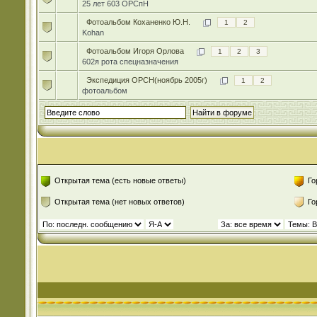
25 лет 603 ОРСпН
Фотоальбом Коханенко Ю.Н.
1
2
Kohan
Фотоальбом Игоря Орлова
1
2
3
602я рота спецназначения
Экспедиция ОРСН(ноябрь 2005г)
1
2
фотоальбом
Открытая тема (есть новые ответы)
Го
Открытая тема (нет новых ответов)
Го