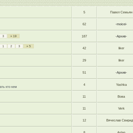
5
Павел Семьян
62
-moicei-
3
» 19
187
-Архив-
1
2
3
» 5
42
liker
29
liker
51
-Архив-
4
Yashka
ать кто кем
11
Вова
11
Verk
12
Вячеслав Свирид
8
Aslan