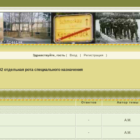
Здравствуйте, гость
(
Вход
|
Регистрация
)
02 отдельная рота специального назначения
Ответов
Автор темы
-
А.М.
-
А.М.