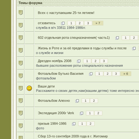
Темы форума
Всех с наступаюшим 25-ти летием!
отзовитесь
1
2
3
» 7
служба в в/ч 33811 1984-1986гг.
602 отдельная рота спецназначения( часть1)
1
2
Жизнь в Роте и за её пределами в годы службы и после
о службе и жизни
Дрезден ноябрь 2008
1
2
3
бывшее расположение роты специального назначения
Фотоальбом Бутько Василия
1
2
3
» 6
фотоальбом
Ваши дети
Расскажите о своих детях,нам(вашим детям) тоже интересно зн
Фотоальбом Алехно
1
2
Экспедиция 2006г Verk
1
2
призыв 1984-1986
1
2
фото
Сбор 13-го сентября 2009 года в г. Житомир