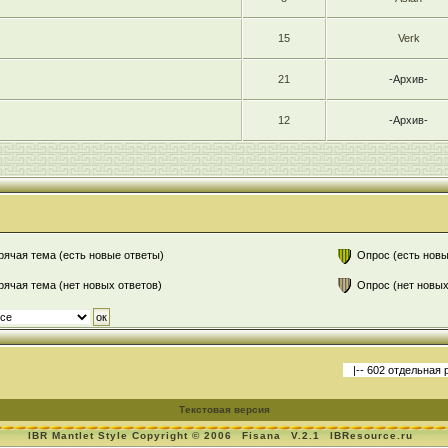
15
Verk
21
-Архив-
12
-Архив-
рячая тема (есть новые ответы)
Опрос (есть новы
рячая тема (нет новых ответов)
Опрос (нет новых
Текстовая версия
IBR Mantlet Style Copyright © 2006
Fisana
V.2.1
IBResource.ru