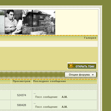
Галерея
Опции форума
Просмотров
Последнее сообщение
--
524374
Посл. сообщение:
А.М.
--
590428
Посл. сообщение:
А.М.