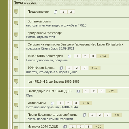
Темы форума
Поздравление
1
2
Вот такой ролик
настольгическое видео о службе в 47518
продолжаем "разговор"
Немцы отрываются
Сегодня на територии бывшего Гарнизона Neu Lager Königsbrück
поездка в Кёнигсбрюк 25.09.2021
1044 ОДШБ Кенигсбрюк
1
2
3
» 94
Поиск однополчан, общение.
1044 Форст Цинна
1
2
3
» 12
Для тех, кто служил в Форст Цинна
п/п 47518-Н 1пдр 1взвод 1982-1983
Экспедиция 2007г 1044ОДШБ
1
2
3
» 25
Юра
Фотоальбом
1
2
3
» 26
фото военнослужащих ОДШБ 1044
Песни Десантно-штурмовой роты
1
2
3
» 6
Тексты песен с комментариями
История 1044 ОДШБ
1
2
3
» 29