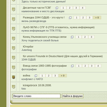
Здесь только исторические данные!
Десантные части ГСВГ
1
2
3
4
наименование и место дислокации
Разведка 1044 ОДШБ - это круто !
1
2
3
» 8
жизнь разведвзвода
ЛуАЗ-967М с СПГ-9 (ПТБ отзовитесь, нужна информация)
нужна информация по ТПК ПТБ)
Конец Ульяновского училища связи
1
2
3
Хочу поделиться своей болью
Ютербог
Juterbog
für unsere Freunde in Deutschland (Для наших друзей в Германии)
1044 ОДШБ
Взвод связи 1983-1985 фотографии
1
2
3
4
фотографии
война
1
2
3
» 9
конфликт с НАТО
königsbrück 18.06.2008.
foto